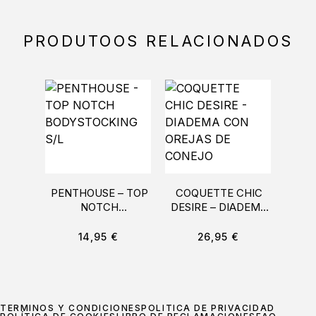
PRODUTOOS RELACIONADOS
PENTHOUSE – TOP
COQUETTE CHIC
OHM
NOTCH
DESIRE – DIADEMA
COLL
BODYSTOCKING S/L
CON OREJAS DE
CONEJO
14,95
€
26,95
€
TÉRMINOS Y CONDICIONES
POLÍTICA DE PRIVACIDAD