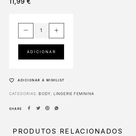
11,99
€
ADICIONAR
ADICIONAR À WISHLIST
CATEGORIAS:
BODY
,
LINGERIE FEMININA
SHARE
PRODUTOS RELACIONADOS