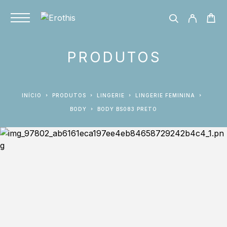
PRODUTOS
INÍCIO
PRODUTOS
LINGERIE
LINGERIE FEMININA
BODY
BODY BS083 PRETO