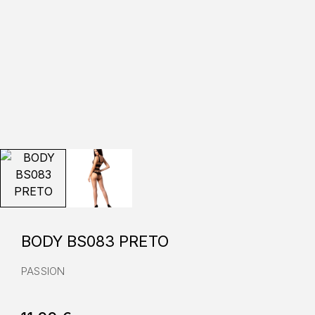
BODY BS083 PRETO
PASSION