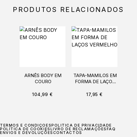
PRODUTOS RELACIONADOS
ARNÊS BODY EM
TAPA-MAMILOS EM
PUL
COURO
FORMA DE LAÇOS
VERMELHO
104,99
€
17,95
€
TERMOS E CONDIÇÕES
POLÍTICA DE PRIVACIDADE
POLÍTICA DE COOKIES
LIVRO DE RECLAMAÇÕES
FAQ
ENVIOS E DEVOLUÇÕES
CONTACTOS