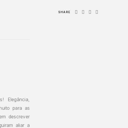
SHARE
.
s! Elegância,
muito para as
em descrever
iram aliar a