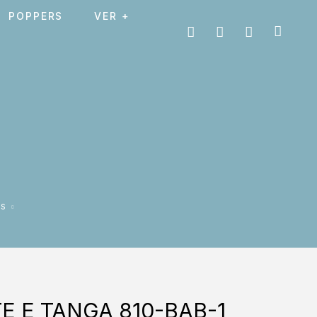
POPPERS
VER +
S
E E TANGA 810-BAB-1