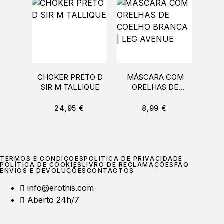
CHOKER PRETO D
MÁSCARA COM
BAN
SIR M TALLIQUE
ORELHAS DE
OREL
COELHO BRANCA |
COQ
LEG AVENUE
24,95
€
8,99
€
TERMOS E CONDIÇÕES
POLÍTICA DE PRIVACIDADE
POLÍTICA DE COOKIES
LIVRO DE RECLAMAÇÕES
FAQ
ENVIOS E DEVOLUÇÕES
CONTACTOS
info@erothis.com
Aberto 24h/7