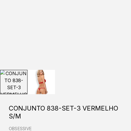
CONJUNTO 838-SET-3 VERMELHO
S/M
OBSESSIVE