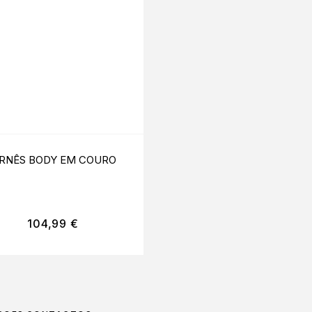
RNÊS BODY EM COURO
CHOKER DOURADO D 
M TALLIQUE
104,99
€
24,95
€