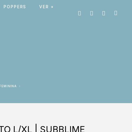
POPPERS
VER +
 FEMININA
O L/XL | SUBBLIME