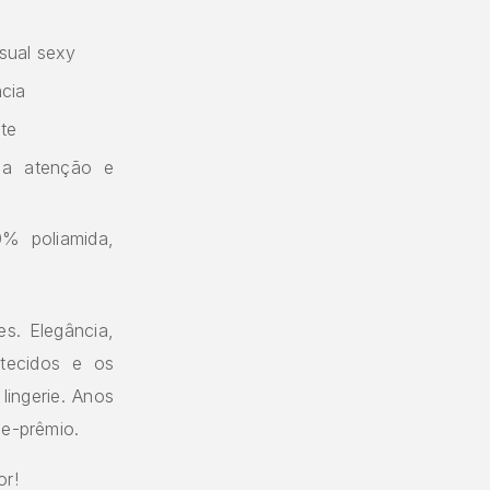
isual sexy
ncia
te
 a atenção e
0% poliamida,
es. Elegância,
tecidos e os
lingerie. Anos
de-prêmio.
or!