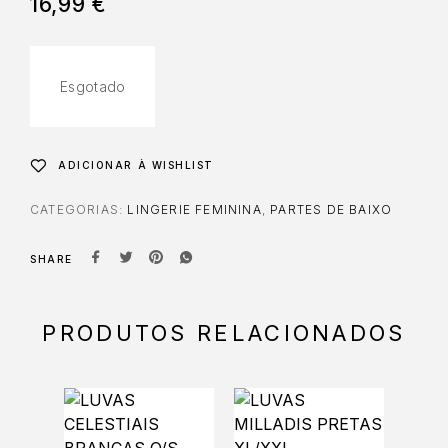
16,99
€
Esgotado
ADICIONAR À WISHLIST
CATEGORIAS:
LINGERIE FEMININA
,
PARTES DE BAIXO
SHARE
PRODUTOS RELACIONADOS