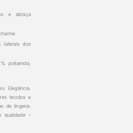
po e abraça
 charme
 laterais dos
0% poliamida,
es. Elegância,
res tecidos e
 de lingerie.
o qualidade –