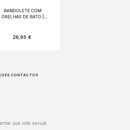
BANDOLETE COM
COLAR DE CORPO
ORELHAS DE RATO |
PRATEADO
OQUETTE CHIC DESIRE
26,95
€
44,95
€
ÇÕES
CONTACTOS
entar sua vida sexual.