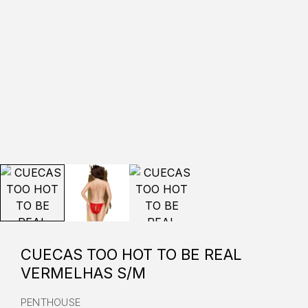
CUECAS TOO HOT TO BE REAL
VERMELHAS S/M
PENTHOUSE