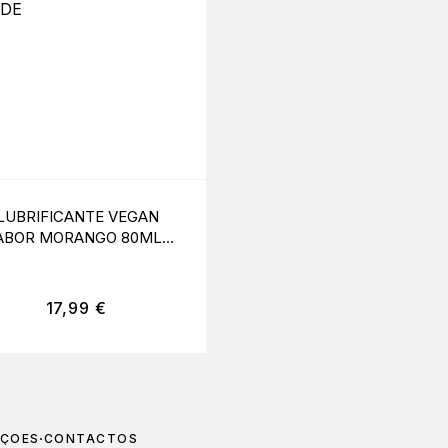
LUBRIFICANTE VEGAN
LUBRIFICANTE VEG
ABOR MORANGO 80ML |
SABOR CEREJA 80ML
BIOGLIDE
BIOGLIDE
17,99
€
17,99
€
UÇÕES
CONTACTOS