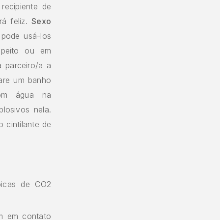
recipiente de
á feliz.
Sexo
 pode usá-los
 peito ou em
 parceiro/a a
pare um banho
com água na
losivos nela.
 cintilante de
picas de CO2
am em contato