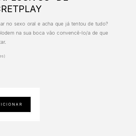
CRETPLAY
ar no sexo oral e acha que já tentou de tudo?
lodem na sua boca vão convencê-lo/a de que
ar.
.00
em 5 com base em
2
classificações de clien
es)
DICIONAR