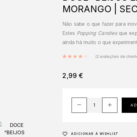
MORANGO | SE
Não sabe o que fazer para inov
Estes
Popping Candies
que exp
ainda há muito o que experiment
Classificado com
4
(
2
avaliações de client
2,99
€
A
ADICIONAR À WISHLIST