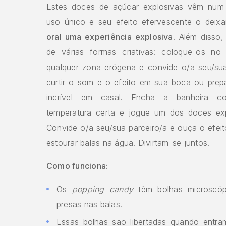
Estes doces de açúcar explosivas vêm num 
uso único e seu efeito efervescente o deixar
oral uma experiência explosiva
. Além disso,
de várias formas criativas: coloque-os no
qualquer zona erógena e convide o/a seu/sua
curtir o som e o efeito em sua boca ou pre
incrível em casal. Encha a banheira 
temperatura certa e jogue um dos doces exp
Convide o/a seu/sua parceiro/a e ouça o efeito
estourar balas na água. Divirtam-se juntos.
Como funciona:
Os
popping candy
têm bolhas microscó
presas nas balas.
Essas bolhas são libertadas quando entr