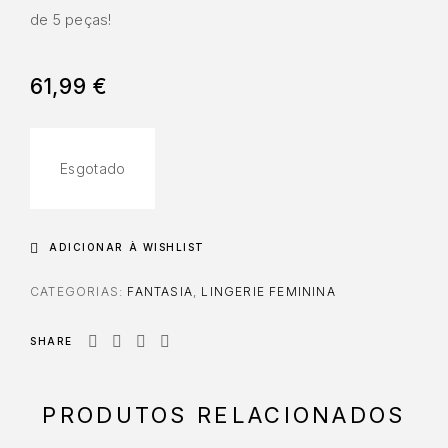
de 5 peças!
61,99
€
Esgotado
ADICIONAR À WISHLIST
CATEGORIAS:
FANTASIA
,
LINGERIE FEMININA
SHARE
PRODUTOS RELACIONADOS