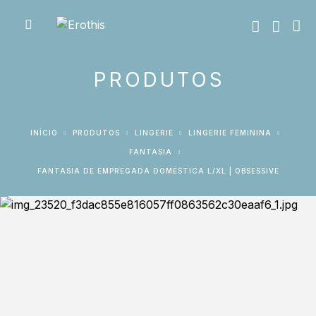
PRODUTOS
INÍCIO
PRODUTOS
LINGERIE
LINGERIE FEMININA
FANTASIA
FANTASIA DE EMPREGADA DOMÉSTICA L/XL | OBSESSIVE