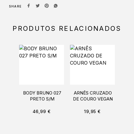
SHARE
PRODUTOS RELACIONADOS
BODY BRUNO 027
ARNÊS CRUZADO
T-SH
PRETO S/M
DE COURO VEGAN
AM
46,99
€
19,95
€