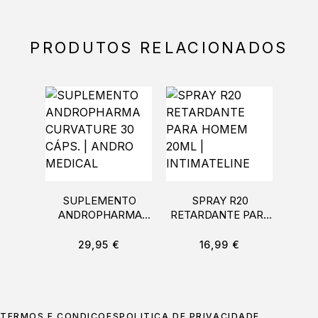
PRODUTOS RELACIONADOS
SUPLEMENTO
SPRAY R20
S
ANDROPHARMA
RETARDANTE PARA
CURVATURE 30
HOMEM 20ML |
RETA
CÁPS. | ANDRO
INTIMATELINE
HO
29,95
€
16,99
€
MEDICAL
TERMOS E CONDIÇÕES
POLÍTICA DE PRIVACIDADE