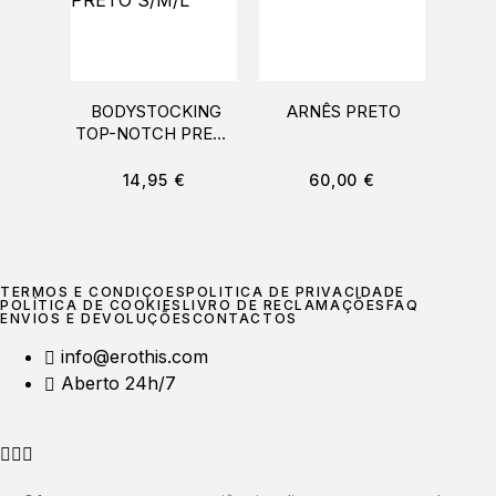
BODYSTOCKING
ARNÊS PRETO
BAN
TOP-NOTCH PRETO
OREL
S/M/L
COQ
14,95
€
60,00
€
TERMOS E CONDIÇÕES
POLÍTICA DE PRIVACIDADE
POLÍTICA DE COOKIES
LIVRO DE RECLAMAÇÕES
FAQ
ENVIOS E DEVOLUÇÕES
CONTACTOS
info@erothis.com
Aberto 24h/7