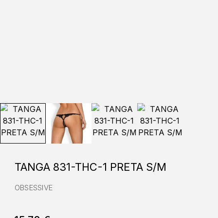
TANGA 831-THC-1 PRETA S/M
OBSESSIVE