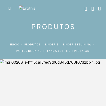
PRODUTOS
INÍCIO
PRODUTOS
LINGERIE
LINGERIE FEMININA
PARTES DE BAIXO
TANGA 831-THC-1 PRETA S/M