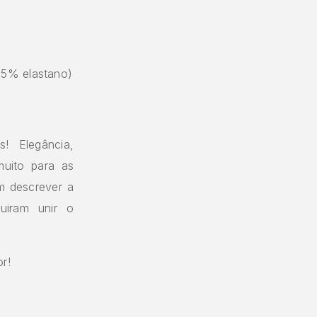
15% elastano)
s! Elegância,
muito para as
m descrever a
uiram unir o
r!