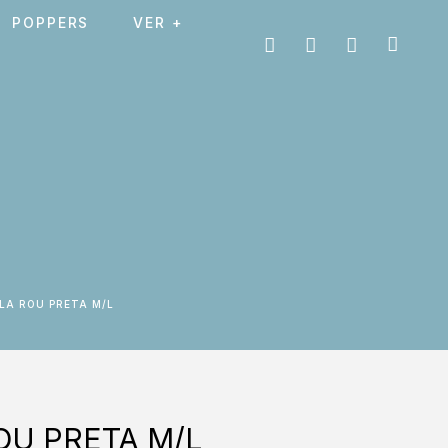
POPPERS
VER +
LLA ROU PRETA M/L
OU PRETA M/L