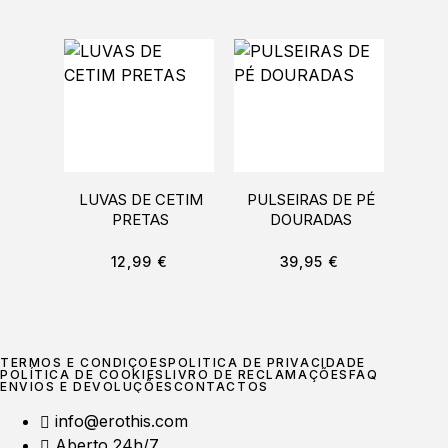
LUVAS DE CETIM
PULSEIRAS DE PÉ
TAPA
PRETAS
DOURADAS
FOR
12,99
€
39,95
€
TERMOS E CONDIÇÕES
POLÍTICA DE PRIVACIDADE
POLÍTICA DE COOKIES
LIVRO DE RECLAMAÇÕES
FAQ
ENVIOS E DEVOLUÇÕES
CONTACTOS
info@erothis.com
Aberto 24h/7