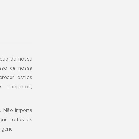
eção da nossa
esso de nossa
recer estilos
s conjuntos,
o. Não importa
 que todos os
ngerie