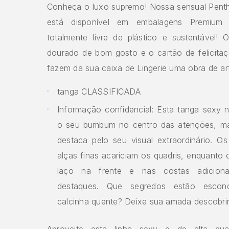
Conheça o luxo supremo! Nossa sensual Penth
está disponível em embalagens Premium
totalmente livre de plástico e sustentável!
dourado de bom gosto e o cartão de felicitaç
fazem da sua caixa de Lingerie uma obra de ar
tanga CLASSIFICADA
Informação confidencial: Esta tanga sexy 
o seu bumbum no centro das atenções, m
destaca pelo seu visual extraordinário. Os
alças finas acariciam os quadris, enquanto 
laço na frente e nas costas adicion
destaques. Que segredos estão escon
calcinha quente? Deixe sua amada descobrir
Aproveite esta linha sexy e de alta qual