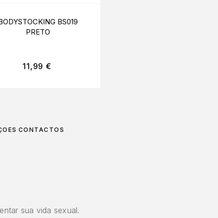
BODYSTOCKING BS019
BODYSTOCKING TO
PRETO
NOTCH PRETO S/M/
11,99
€
14,95
€
ÇÕES
CONTACTOS
entar sua vida sexual.