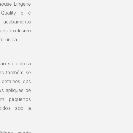
ouse Lingerie
 Quality e é
 O acabamento
ões exclusivo
te única
não só coloca
as também se
 detalhes das
os apliques de
am pequenos
didos sob a
!
idade criada