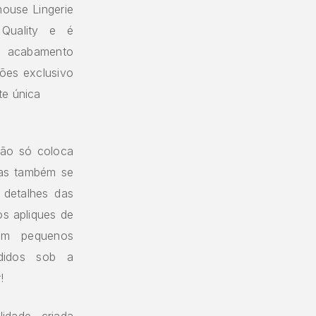
ouse Lingerie
 Quality e é
 O acabamento
ões exclusivo
te única
não só coloca
as também se
 detalhes das
os apliques de
am pequenos
didos sob a
!
idade criada