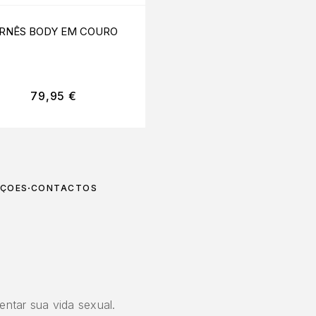
RNÊS BODY EM COURO
PULSEIRAS DE PÉ
DOURADAS
79,95
€
39,95
€
UÇÕES
CONTACTOS
entar sua vida sexual.