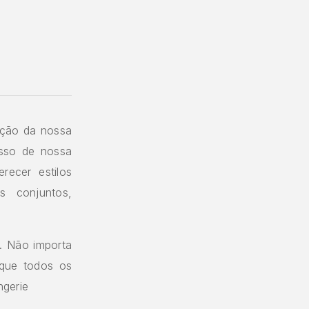
eção da nossa
esso de nossa
recer estilos
s conjuntos,
o. Não importa
 que todos os
ngerie