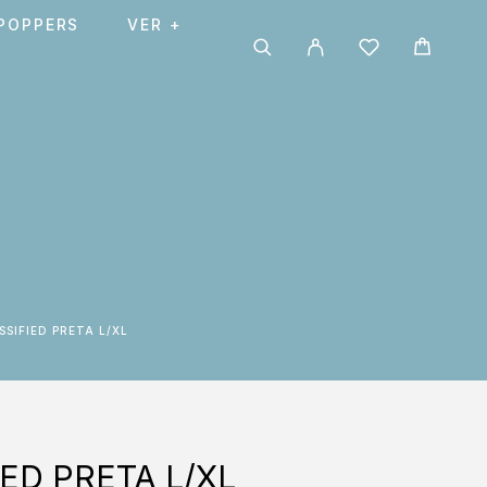
POPPERS
VER +
SSIFIED PRETA L/XL
ED PRETA L/XL