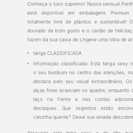
Conheça o luxo supremo! Nossa sensual Penth
está disponível em embalagens Premium
totalmente livre de plástico e sustentável!
dourado de bom gosto e o cartão de felicitaç
fazem da sua caixa de Lingerie uma obra de ar
tanga CLASSIFICADA
Informação classificada: Esta tanga sexy 
o seu bumbum no centro das atenções, m
destaca pelo seu visual extraordinário. Os
alças finas acariciam os quadris, enquanto 
laço na frente e nas costas adicion
destaques. Que segredos estão escon
calcinha quente? Deixe sua amada descobrir
Aproveite esta linha sexy e de alta qual