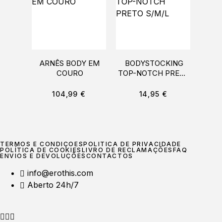
ARNÊS BODY EM
BODYSTOCKING
LUV
COURO
TOP-NOTCH PRETO
S/M/L
104,99
€
14,95
€
TERMOS E CONDIÇÕES
POLÍTICA DE PRIVACIDADE
POLÍTICA DE COOKIES
LIVRO DE RECLAMAÇÕES
FAQ
ENVIOS E DEVOLUÇÕES
CONTACTOS
info@erothis.com
Aberto 24h/7