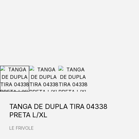
TANGA DE DUPLA TIRA 04338
PRETA L/XL
LE FRIVOLE