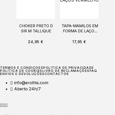
CHOKER PRETO D
TAPA-MAMILOS EM
BAN
SIR M TALLIQUE
FORMA DE LAÇOS
OREL
VERMELHO
COQ
24,95
€
17,95
€
TERMOS E CONDIÇÕES
POLÍTICA DE PRIVACIDADE
POLÍTICA DE COOKIES
LIVRO DE RECLAMAÇÕES
FAQ
ENVIOS E DEVOLUÇÕES
CONTACTOS
info@erothis.com
Aberto 24h/7