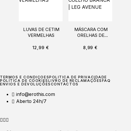
LUVAS DE CETIM
MÁSCARA COM
BO
VERMELHAS
ORELHAS DE
L
COELHO BRANCA |
LEG AVENUE
12,99
€
8,99
€
TERMOS E CONDIÇÕES
POLÍTICA DE PRIVACIDADE
POLÍTICA DE COOKIES
LIVRO DE RECLAMAÇÕES
FAQ
ENVIOS E DEVOLUÇÕES
CONTACTOS
info@erothis.com
Aberto 24h/7