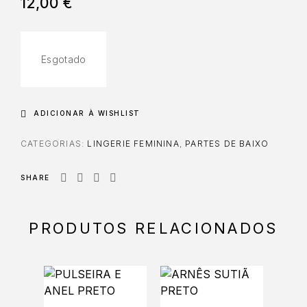
12,00
€
Esgotado
ADICIONAR À WISHLIST
CATEGORIAS:
LINGERIE FEMININA
,
PARTES DE BAIXO
SHARE
PRODUTOS RELACIONADOS