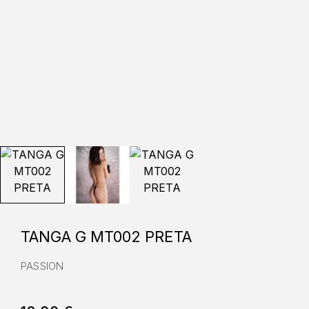
TANGA G MT002 PRETA
PASSION