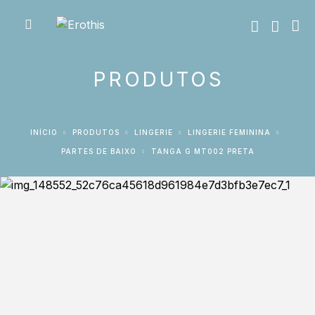
PRODUTOS
INÍCIO
PRODUTOS
LINGERIE
LINGERIE FEMININA
PARTES DE BAIXO
TANGA G MT002 PRETA