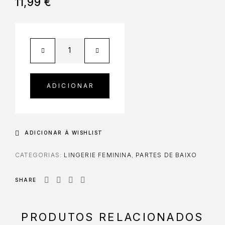
11,99
€
ADICIONAR
ADICIONAR À WISHLIST
CATEGORIAS:
LINGERIE FEMININA
,
PARTES DE BAIXO
SHARE
PRODUTOS RELACIONADOS