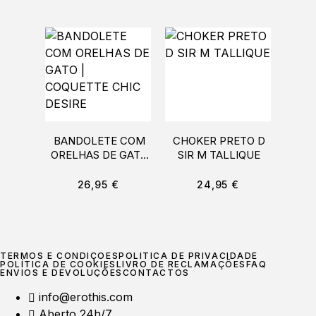
BANDOLETE COM
CHOKER PRETO D
PUL
ORELHAS DE GATO
SIR M TALLIQUE
| COQUETTE CHIC
DESIRE
26,95
€
24,95
€
TERMOS E CONDIÇÕES
POLÍTICA DE PRIVACIDADE
POLÍTICA DE COOKIES
LIVRO DE RECLAMAÇÕES
FAQ
ENVIOS E DEVOLUÇÕES
CONTACTOS
info@erothis.com
Aberto 24h/7