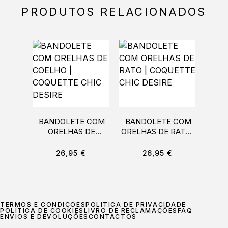
PRODUTOS RELACIONADOS
BANDOLETE COM
BANDOLETE COM
ARN
ORELHAS DE
ORELHAS DE RATO |
COELHO |
COQUETTE CHIC
COQUETTE CHIC
DESIRE
26,95
€
26,95
€
DESIRE
TERMOS E CONDIÇÕES
POLÍTICA DE PRIVACIDADE
POLÍTICA DE COOKIES
LIVRO DE RECLAMAÇÕES
FAQ
ENVIOS E DEVOLUÇÕES
CONTACTOS