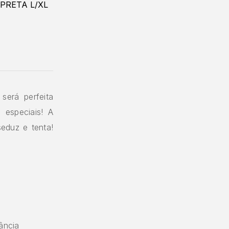
será perfeita
 especiais! A
seduz e tenta!
ância