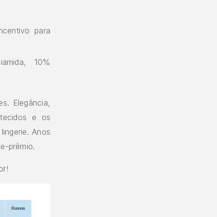
ncentivo para
iamida, 10%
es. Elegância,
tecidos e os
lingerie. Anos
de-prêmio.
or!