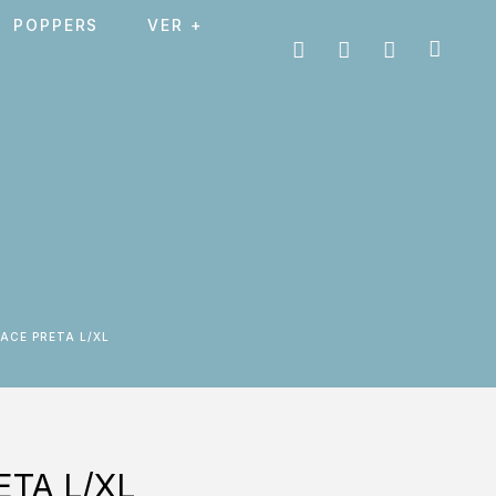
POPPERS
VER +
LACE PRETA L/XL
TA L/XL