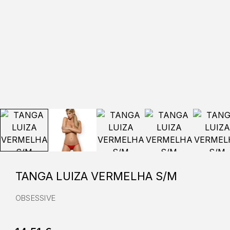
TANGA LUIZA VERMELHA S/M
OBSESSIVE