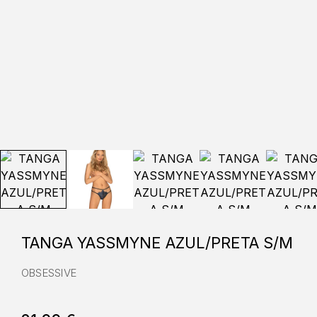
TANGA YASSMYNE AZUL/PRETA S/M
OBSESSIVE