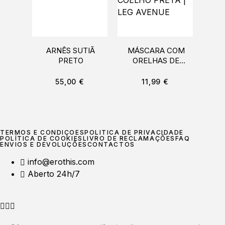
ARNÊS SUTIÃ
MÁSCARA COM
LUV
PRETO
ORELHAS DE
V
COELHO PRETA |
LEG AVENUE
55,00
€
11,99
€
TERMOS E CONDIÇÕES
POLÍTICA DE PRIVACIDADE
POLÍTICA DE COOKIES
LIVRO DE RECLAMAÇÕES
FAQ
ENVIOS E DEVOLUÇÕES
CONTACTOS
info@erothis.com
Aberto 24h/7