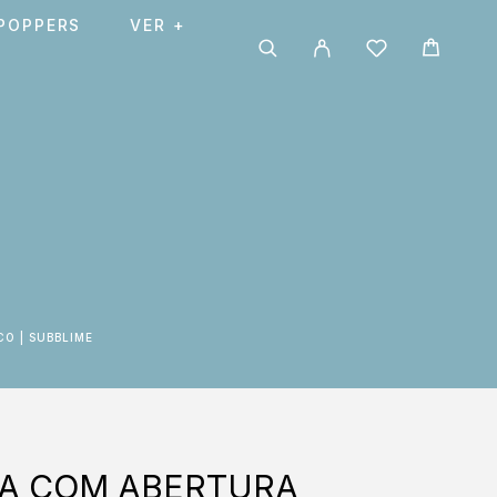
POPPERS
VER +
O | SUBBLIME
DA COM ABERTURA