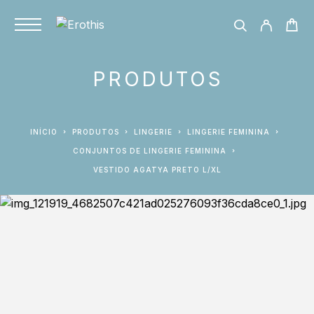
PRODUTOS
INÍCIO
PRODUTOS
LINGERIE
LINGERIE FEMININA
CONJUNTOS DE LINGERIE FEMININA
VESTIDO AGATYA PRETO L/XL