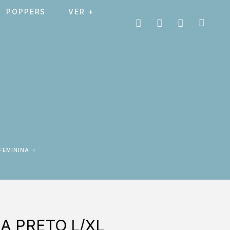
POPPERS
VER +
 FEMININA
A PRETO L/XL