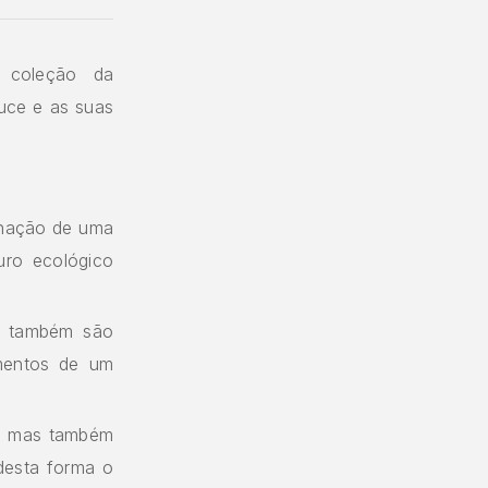
 coleção da
duce e as suas
inação de uma
uro ecológico
r também são
mentos de um
u, mas também
desta forma o