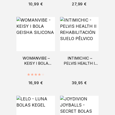
ORGASMICAS
10,99
€
27,99
€
NEGRO
WOMANVIBE –
INTIMICHIC –
KEISY I BOLA
PELVIS HEALTH II
GEISHA SILICONA
REHABILITACIÓN
SUELO PÊLVICO
Valorado con
4.00
de 5
16,99
€
39,95
€