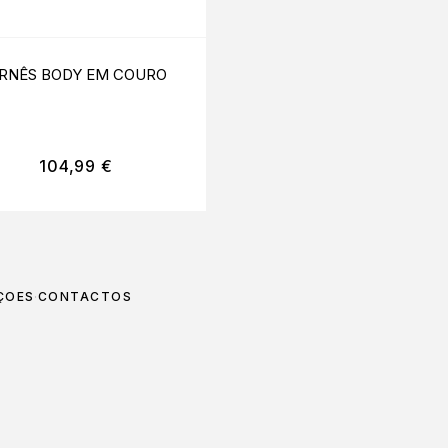
RNÊS BODY EM COURO
BODYSTOCKING TO
NOTCH PRETO S/M/
104,99
€
14,95
€
ÇÕES
CONTACTOS