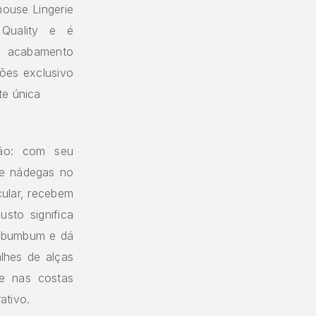
ouse Lingerie
 Quality e é
 O acabamento
ões exclusivo
te única
ção: com seu
 e nádegas no
cular, recebem
sto significa
u bumbum e dá
lhes de alças
 e nas costas
ativo.