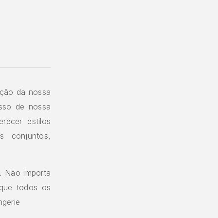
eção da nossa
esso de nossa
recer estilos
s conjuntos,
o. Não importa
 que todos os
ngerie