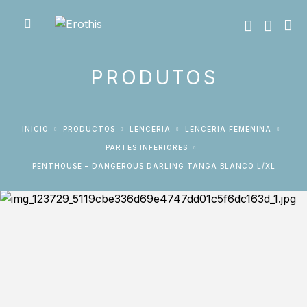
PRODUTOS
INICIO
PRODUCTOS
LENCERÍA
LENCERÍA FEMENINA
PARTES INFERIORES
PENTHOUSE – DANGEROUS DARLING TANGA BLANCO L/XL