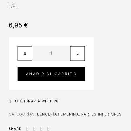
L/XL
6,95
€
AÑADIR AL CARRITO
ADICIONAR À WISHLIST
CATEGORÍAS:
LENCERÍA FEMENINA
,
PARTES INFERIORES
SHARE