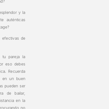
ad?
esplendor y la
te auténticas
tage?
 efectivas de
 tu pareja la
Por eso debes
ica. Recuerda
se en un buen
nas pueden ser
a de bailar,
istancia en la
procurando no