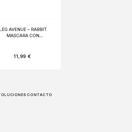
LEG AVENUE – RABBIT
PASSION – WOMAN BS
MASCARA CON
BODYSTOCKING NEG
PURPURINA
TALLA ÚNICA
11,99
€
11,99
€
VOLUCIONES
CONTACTO