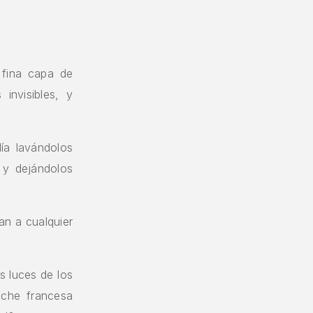
 fina capa de
 invisibles, y
ía lavándolos
 y dejándolos
an a cualquier
as luces de los
oche francesa