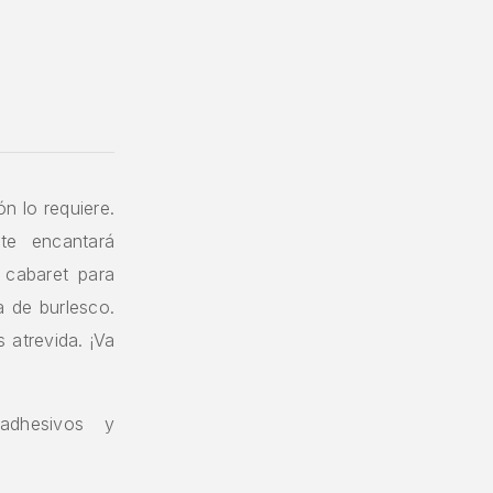
ón lo requiere.
 te encantará
l cabaret para
na de burlesco.
 atrevida. ¡Va
adhesivos y