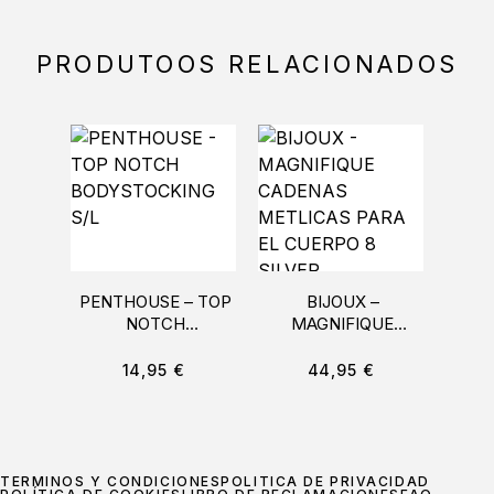
PRODUTOOS RELACIONADOS
PENTHOUSE – TOP
BIJOUX –
OHM
NOTCH
MAGNIFIQUE
P
BODYSTOCKING S/L
CADENAS
CI
METLICAS PARA EL
14,95
€
44,95
€
CUERPO 8 SILVER
TÉRMINOS Y CONDICIONES
POLÍTICA DE PRIVACIDAD