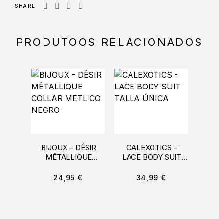
SHARE
PRODUTOOS RELACIONADOS
BIJOUX – DÊSIR
CALEXOTICS –
MÊTALLIQUE
LACE BODY SUIT
M
COLLAR METLICO
TALLA ÚNICA
NEGRO
METL
24,95
€
34,99
€
CUE