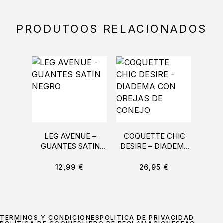
PRODUTOOS RELACIONADOS
LEG AVENUE –
COQUETTE CHIC
GUANTES SATIN
DESIRE – DIADEMA
IND
NEGRO
CON OREJAS DE
ARN
CONEJO
C
12,99
€
26,95
€
TÉRMINOS Y CONDICIONES
POLÍTICA DE PRIVACIDAD