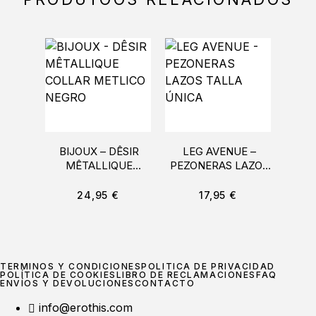
BIJOUX – DÊSIR
LEG AVENUE –
MÊTALLIQUE
PEZONERAS LAZOS
IND
COLLAR METLICO
TALLA ÚNICA
ARN
NEGRO
EN 
24,95
€
17,95
€
TÉRMINOS Y CONDICIONES
POLÍTICA DE PRIVACIDAD
POLÍTICA DE COOKIES
LIBRO DE RECLAMACIONES
FAQ
ENVÍOS Y DEVOLUCIONES
CONTACTO
info@erothis.com