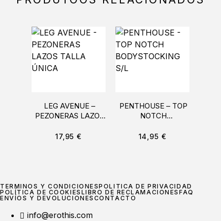
LEG AVENUE –
PENTHOUSE – TOP
PASS
PEZONERAS LAZOS
NOTCH
TALLA ÚNICA
BODYSTOCKING S/L
BO
NE
17,95
€
14,95
€
TÉRMINOS Y CONDICIONES
POLÍTICA DE PRIVACIDAD
POLÍTICA DE COOKIES
LIBRO DE RECLAMACIONES
FAQ
ENVÍOS Y DEVOLUCIONES
CONTACTO
info@erothis.com