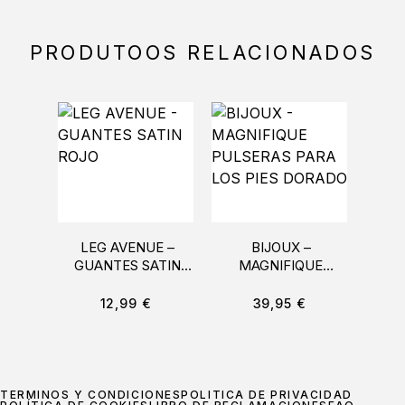
PRODUTOOS RELACIONADOS
LEG AVENUE –
BIJOUX –
PEN
GUANTES SATIN
MAGNIFIQUE
ROJO
PULSERAS PARA
BODY
LOS PIES DORADO
12,99
€
39,95
€
TÉRMINOS Y CONDICIONES
POLÍTICA DE PRIVACIDAD