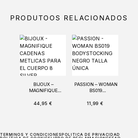
PRODUTOOS RELACIONADOS
BIJOUX –
PASSION – WOMAN
LE
MAGNIFIQUE
BS019
RAB
CADENAS
BODYSTOCKING
CON
METLICAS PARA EL
NEGRO TALLA
44,95
€
11,99
€
CUERPO 8 SILVER
ÚNICA
TÉRMINOS Y CONDICIONES
POLÍTICA DE PRIVACIDAD