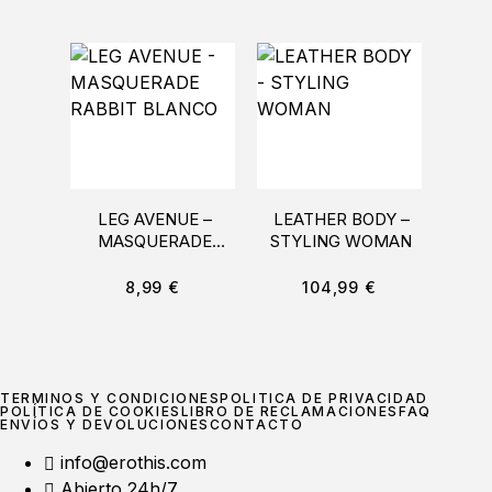
LEG AVENUE –
LEATHER BODY –
COQ
MASQUERADE
STYLING WOMAN
DESI
RABBIT BLANCO
CO
8,99
€
104,99
€
TÉRMINOS Y CONDICIONES
POLÍTICA DE PRIVACIDAD
POLÍTICA DE COOKIES
LIBRO DE RECLAMACIONES
FAQ
ENVÍOS Y DEVOLUCIONES
CONTACTO
info@erothis.com
Abierto 24h/7