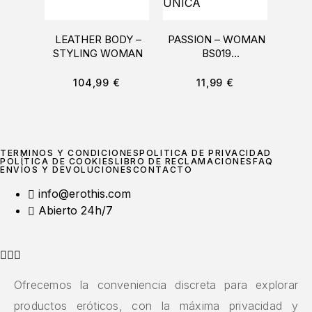
LEATHER BODY –
PASSION – WOMAN
STYLING WOMAN
BS019
M
BODYSTOCKING
NEGRO TALLA
METL
104,99
€
11,99
€
ÚNICA
CUE
TÉRMINOS Y CONDICIONES
POLÍTICA DE PRIVACIDAD
POLÍTICA DE COOKIES
LIBRO DE RECLAMACIONES
FAQ
ENVÍOS Y DEVOLUCIONES
CONTACTO
info@erothis.com
Abierto 24h/7
Ofrecemos la conveniencia discreta para explorar
productos eróticos, con la máxima privacidad y