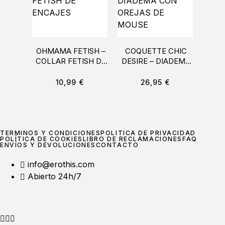
OHMAMA FETISH –
COQUETTE CHIC
OHM
COLLAR FETISH DE
DESIRE – DIADEMA
P
ENCAJES
CON OREJAS DE
CI
MOUSE
10,99
€
26,95
€
TÉRMINOS Y CONDICIONES
POLÍTICA DE PRIVACIDAD
POLÍTICA DE COOKIES
LIBRO DE RECLAMACIONES
FAQ
ENVÍOS Y DEVOLUCIONES
CONTACTO
info@erothis.com
Abierto 24h/7