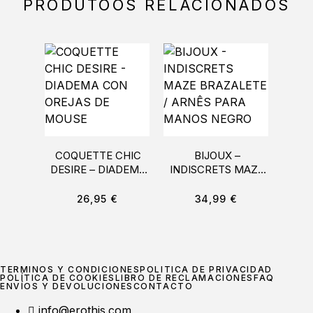
PRODUTOOS RELACIONADOS
COQUETTE CHIC
BIJOUX –
OHM
DESIRE – DIADEMA
INDISCRETS MAZE
P
CON OREJAS DE
BRAZALETE /
CI
MOUSE
ARNÊS PARA
26,95
€
34,99
€
MANOS NEGRO
TÉRMINOS Y CONDICIONES
POLÍTICA DE PRIVACIDAD
POLÍTICA DE COOKIES
LIBRO DE RECLAMACIONES
FAQ
ENVÍOS Y DEVOLUCIONES
CONTACTO
info@erothis.com