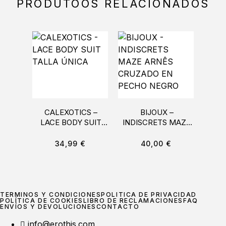
PRODUTOOS RELACIONADOS
CALEXOTICS –
BIJOUX –
OHM
LACE BODY SUIT
INDISCRETS MAZE
P
TALLA ÚNICA
ARNÊS CRUZADO
CI
EN PECHO NEGRO
34,99
€
40,00
€
TÉRMINOS Y CONDICIONES
POLÍTICA DE PRIVACIDAD
POLÍTICA DE COOKIES
LIBRO DE RECLAMACIONES
FAQ
ENVÍOS Y DEVOLUCIONES
CONTACTO
info@erothis.com